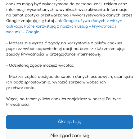
cookies mogą być wykorzystane do personalizacji reklam oraz
Izoflawony sojowe (genisteina) pomocne w
informacji wyświetlanych w wynikach wyszukiwania. Informacje
leczeniu i profilaktyce osteoporozy
na temat polityki przetwarzania i wykorzystywania danych przez
Google znajdują się tutaj
Jak Google używa danych z witryn i
AHCC wspomaga leczenie infekcji szyjki
aplikacji, które korzystają z naszych usług – Prywatność i
macicy wirusem HPV
warunki – Google
.
Cynamon (Cinnamomum verum,
- Możesz nie wyrazić zgody na korzystanie z plików cookies
poprzez wybór odpowiedniej opcji na banerze lub zmieniając
Cinnamomum cassia)
zasady Prywatności w przeglądarce internetowej.
- Udzieloną zgodę możesz wycofać
Tagi
- Możesz żądać dostępu do swoich danych osobowych, usunięcia
Alergie i astma
Antyoksydacyjne
ich bądź sprostowania, wyrazić sprzeciw wobec ich
przetwarzania.
Choroba Alzheimera
Choroby krwi
Więcej na temat plików cookies znajdziesz w naszej Polityce
Choroby neurodegeneracyjne
Choroby serca
Prywatności.
choroby tarczycy
Ciąża
Cukrzyca
Depresja
Akceptuję
Funkcje wątroby
Infekcje wirusowe
Inteligencja
Kości i stawy
Leczenie niepłodności
Nie zgadzam się