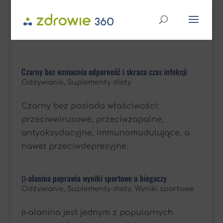
Czarny bez wzmacnia odporność i skraca czas infekcji
Odżywianie
,
Suplementy diety
Czarny bez posiada właściwości:
przeciwwirusowe, przeciwzapalne,
antyoksydacyjne, immunomudulujące, a
nawet przeciwdepresyjne.
β-alanina poprawia wyniki sportowe u biegaczy
Odżywianie
,
Suplementy diety
,
Wyniki sportowe
β-alanina jest jednym z popularnych