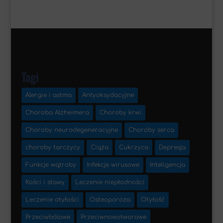
Tagi
Alergie i astma
Antyoksydacyjne
Choroba Alzheimera
Choroby krwi
Choroby neurodegeneracyjne
Choroby serca
choroby tarczycy
Ciąża
Cukrzyca
Depresja
Funkcje wątroby
Infekcje wirusowe
Inteligencja
Kości i stawy
Leczenie niepłodności
Leczenie otyłości
Osteoporoza
Otyłość
Przeciwbólowe
Przeciwnowotworowe