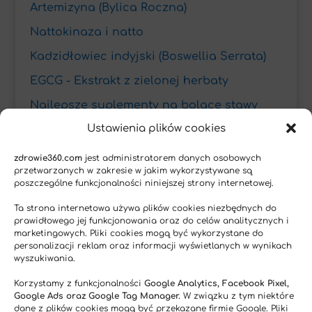
Artemizyna (Bylica Roczna)
Nattokinaza i natto
Kadzidłowiec indyjski (Boswellia Serrata)
EGCG - Ekstrakt z zielonej herbaty
Najlepsze suplementy na bolące stawy
Ustawienia plików cookies
Witamina D w leczeniu depresji
zdrowie360.com
jest administratorem danych osobowych
Ostatnie wpisy
przetwarzanych w zakresie w jakim wykorzystywane są
poszczególne funkcjonalności niniejszej strony internetowej.
Kawa – prozdrowotne właściwości
Ta strona internetowa używa plików cookies niezbędnych do
COVID-19 i infekcje wirusowe – jak się przed
prawidłowego jej funkcjonowania oraz do celów analitycznych i
marketingowych. Pliki cookies mogą być wykorzystane do
nimi chronić?
personalizacji reklam oraz informacji wyświetlanych w wynikach
wyszukiwania.
Artemizyna (Artemisia annua) wspomaga
leczenie zmian CIN2/3 spowodowanych
Korzystamy z funkcjonalności
Google Analytics, Facebook Pixel,
Google Ads oraz Google Tag Manager.
W związku z tym niektóre
zakażeniem szyjki macicy wirusem HPV
dane z plików cookies mogą być przekazane firmie Google. Pliki