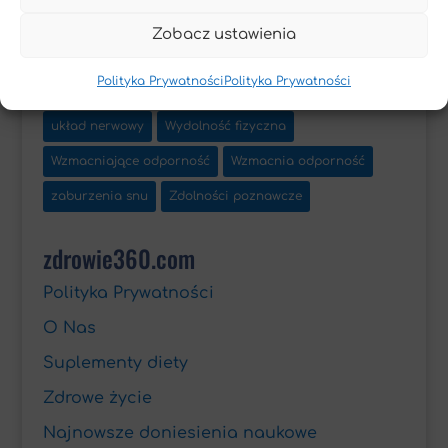
Leczenie otyłości
Osteoporoza
Otyłość
Zobacz ustawienia
Przeciwbólowe
Przeciwnowotworowe
Polityka Prywatności
Polityka Prywatności
Przeciwwirusowe
Przeciwzapalne
Układ krążenia
układ nerwowy
Wydolność fizyczna
Wzmacniające odporność
Wzmacnia odporność
zaburzenia snu
Zdolności poznawcze
zdrowie360.com
Polityka Prywatności
O Nas
Suplementy diety
Zdrowe życie
Najnowsze doniesienia naukowe