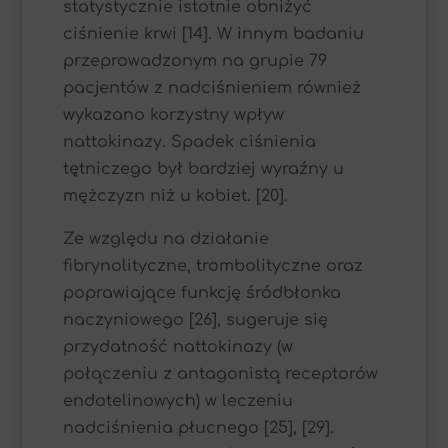
statystycznie istotnie obniżyć
ciśnienie krwi [14]. W innym badaniu
przeprowadzonym na grupie 79
pacjentów z nadciśnieniem również
wykazano korzystny wpływ
nattokinazy. Spadek ciśnienia
tętniczego był bardziej wyraźny u
mężczyzn niż u kobiet. [20].
Ze względu na działanie
fibrynolityczne, trombolityczne oraz
poprawiające funkcję śródbłonka
naczyniowego [26], sugeruje się
przydatność nattokinazy (w
połączeniu z antagonistą receptorów
endotelinowych) w leczeniu
nadciśnienia płucnego [25], [29].