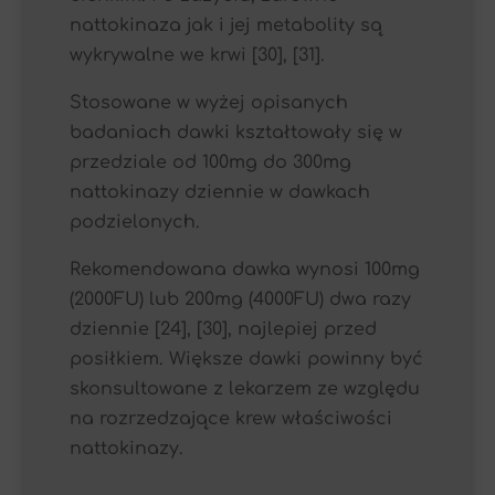
nattokinaza jak i jej metabolity są
wykrywalne we krwi [30], [31].
Stosowane w wyżej opisanych
badaniach dawki kształtowały się w
przedziale od 100mg do 300mg
nattokinazy dziennie w dawkach
podzielonych.
Rekomendowana dawka wynosi 100mg
(2000FU) lub 200mg (4000FU) dwa razy
dziennie [24], [30], najlepiej przed
posiłkiem. Większe dawki powinny być
skonsultowane z lekarzem ze względu
na rozrzedzające krew właściwości
nattokinazy.