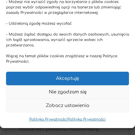
Jakość dowodów naukowych
- Możesz nie wyrazić zgody na korzystanie z plików cookies
poprzez wybór odpowiedniej opcji na banerze lub zmieniając
zasady Prywatności w przeglądarce internetowej.
- Udzieloną zgodę możesz wycofać
80
- Możesz żądać dostępu do swoich danych osobowych, usunięcia
ich bądź sprostowania, wyrazić sprzeciw wobec ich
przetwarzania.
WYSOKA
Więcej na temat plików cookies znajdziesz w naszej Polityce
Prywatności.
Akceptuję
Przeciwzakrzepowe
Fibrynolityczne
Nie zgadzam się
Obniża ciśnienie krwi
Przeciw-miażdżycowe
Zobacz ustawienia
W badaniach przeprowadzonych na
Polityka Prywatności
Polityka Prywatności
12 pacjentach Sumi et. al. (1990) po
doustnym podaniu nattokinazy,