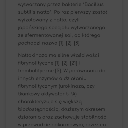
wytwarzany przez bakterie *Bacillus
subtilis natto*. Po raz pierwszy został
wyizolowany z natto, czyli
japońskiego specjału wytwarzanego
ze sfermentowanej soi, od którego
pochodzi nazwa [1], [2], [8].
Nattokinaza ma silne właściwości
fibrynolityczne [1], [2], [21] i
trombolityczne [5]. W porównaniu do
innych enzymów o działaniu
fibrynolitycznym (urokinaza, czy
tkankowy aktywator t-PA)
charakteryzuje się większą
biodostępnością, dłuższym okresem
działania oraz zachowuje stabilność
w przewodzie pokarmowym, przez co