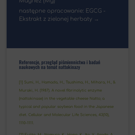
Magnez (Mg)
następne opracowanie: EGCG -
Ekstrakt z zielonej herbaty
→
Referencje, przegląd piśmiennictwa i badań
naukowych na temat nattokinazy
[1] Sumi, H., Hamada, H., Tsushima, H., Mihara, H., &
Muraki, H. (1987). A novel fibrinolytic enzyme
(nattokinase) in the vegetable cheese Natto; a
typical and popular soybean food in the Japanese
diet. Cellular and Molecular Life Sciences, 43(10),
1110-1111.
[2] Fujita, M., Nomura, K., Hong, K., Ito, Y., Asada, A.,