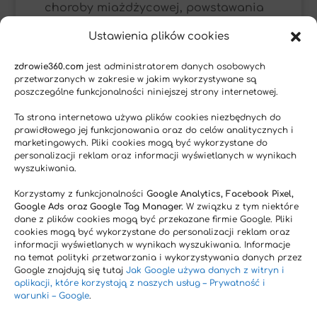
choroby miażdżycowej, powstawania
skrzepów w przebiegu chronicznego
Ustawienia plików cookies
migotania przedsionków, hemoroidów
oraz demencji starczej spowodowanej
zdrowie360.com
jest administratorem danych osobowych
przetwarzanych w zakresie w jakim wykorzystywane są
mikrozakrzepami w naczyniach
poszczególne funkcjonalności niniejszej strony internetowej.
mózgu [28]. Jego suplementacja pod
Ta strona internetowa używa plików cookies niezbędnych do
kontrolą lekarza może pomóc w
prawidłowego jej funkcjonowania oraz do celów analitycznych i
leczeniu oraz profilaktyce wyżej
marketingowych. Pliki cookies mogą być wykorzystane do
personalizacji reklam oraz informacji wyświetlanych w wynikach
wymienionych schorzeń.
wyszukiwania.
Korzystamy z funkcjonalności
Google Analytics, Facebook Pixel,
Google Ads oraz Google Tag Manager.
W związku z tym niektóre
dane z plików cookies mogą być przekazane firmie Google. Pliki
cookies mogą być wykorzystane do personalizacji reklam oraz
Układ krążenia
informacji wyświetlanych w wynikach wyszukiwania. Informacje
na temat polityki przetwarzania i wykorzystywania danych przez
dawki stosowane w badaniach: od
Google znajdują się tutaj
Jak Google używa danych z witryn i
100mg – 300mg dziennie
aplikacji, które korzystają z naszych usług – Prywatność i
warunki – Google
.