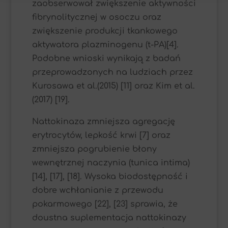
zaobserwował zwiększenie aktywności
fibrynolitycznej w osoczu oraz
zwiększenie produkcji tkankowego
aktywatora plazminogenu (t-PA)[4].
Podobne wnioski wynikają z badań
przeprowadzonych na ludziach przez
Kurosawa et al.(2015) [11] oraz Kim et al.
(2017) [19].
Nattokinaza zmniejsza agregację
erytrocytów, lepkość krwi [7] oraz
zmniejsza pogrubienie błony
wewnętrznej naczynia (tunica intima)
[14], [17], [18]. Wysoka biodostępność i
dobre wchłanianie z przewodu
pokarmowego [22], [23] sprawia, że
doustna suplementacja nattokinazy