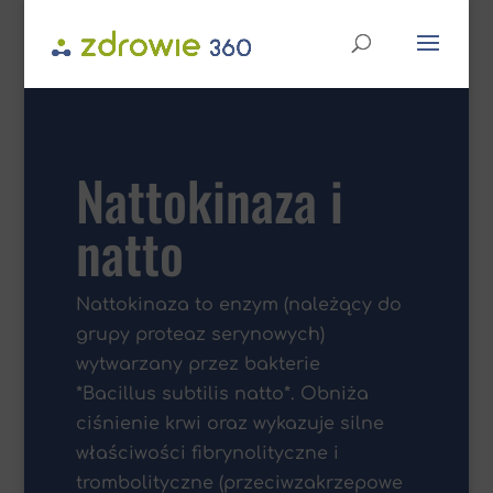
Nattokinaza i
natto
Nattokinaza to enzym (należący do
grupy proteaz serynowych)
wytwarzany przez bakterie
*Bacillus subtilis natto*. Obniża
ciśnienie krwi oraz wykazuje silne
właściwości fibrynolityczne i
trombolityczne (przeciwzakrzepowe