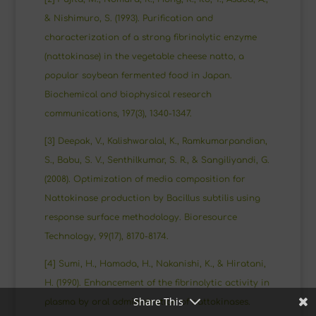
& Nishimuro, S. (1993). Purification and
characterization of a strong fibrinolytic enzyme
(nattokinase) in the vegetable cheese natto, a
popular soybean fermented food in Japan.
Biochemical and biophysical research
communications, 197(3), 1340-1347.
[3] Deepak, V., Kalishwaralal, K., Ramkumarpandian,
S., Babu, S. V., Senthilkumar, S. R., & Sangiliyandi, G.
Facebook
(2008). Optimization of media composition for
Nattokinase production by Bacillus subtilis using
Twitter
response surface methodology. Bioresource
Technology, 99(17), 8170-8174.
LinkedIn
[4] Sumi, H., Hamada, H., Nakanishi, K., & Hiratani,
H. (1990). Enhancement of the fibrinolytic activity in
Share This
plasma by oral administration of nattokinases.