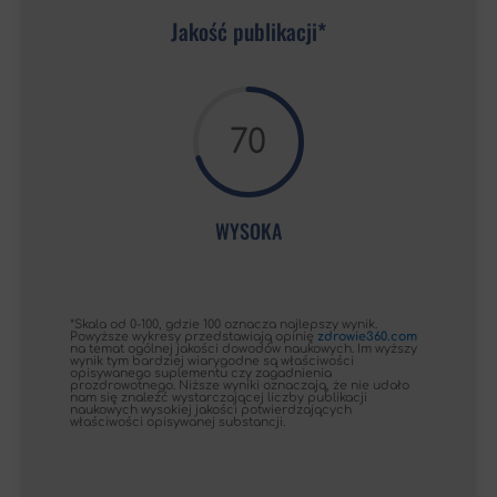
Jakość publikacji*
70
WYSOKA
*Skala od 0-100, gdzie 100 oznacza najlepszy wynik.
Powyższe wykresy przedstawiają opinię
zdrowie360.com
na temat ogólnej jakości dowodów naukowych. Im wyższy
wynik tym bardziej wiarygodne są właściwości
opisywanego suplementu czy zagadnienia
prozdrowotnego. Niższe wyniki oznaczają, że nie udało
nam się znaleźć wystarczającej liczby publikacji
naukowych wysokiej jakości potwierdzających
właściwości opisywanej substancji.