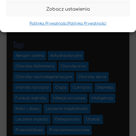
Zobacz ustawienia
Polityka Prywatności
Polityka Prywatności
Tagi
Alergie i astma
Antyoksydacyjne
Choroba Alzheimera
Choroby krwi
Choroby neurodegeneracyjne
Choroby serca
choroby tarczycy
Ciąża
Cukrzyca
Depresja
Funkcje wątroby
Infekcje wirusowe
Inteligencja
Kości i stawy
Leczenie niepłodności
Leczenie otyłości
Osteoporoza
Otyłość
Przeciwbólowe
Przeciwnowotworowe