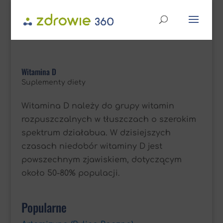
Witamina D
Suplementy diety
Witamina D należy do grupy witamin
rozpuszczalnych w tłuszczach o szerokim
spektrum działabua. W dzisiejszych
czasach niedobór witaminy D jest
powszechnym zjawiskiem, dotyczącym
około 50-80% populacji.
Popularne