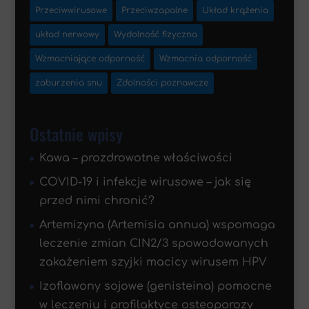
Przeciwwirusowe
Przeciwzapalne
Układ krążenia
układ nerwowy
Wydolność fizyczna
Wzmacniające odporność
Wzmacnia odporność
zaburzenia snu
Zdolności poznawcze
Ostatnie wpisy
Kawa – prozdrowotne właściwości
COVID-19 i infekcje wirusowe – jak się
przed nimi chronić?
Artemizyna (Artemisia annua) wspomaga
leczenie zmian CIN2/3 spowodowanych
zakażeniem szyjki macicy wirusem HPV
Izoflawony sojowe (genisteina) pomocne
w leczeniu i profilaktyce osteoporozy