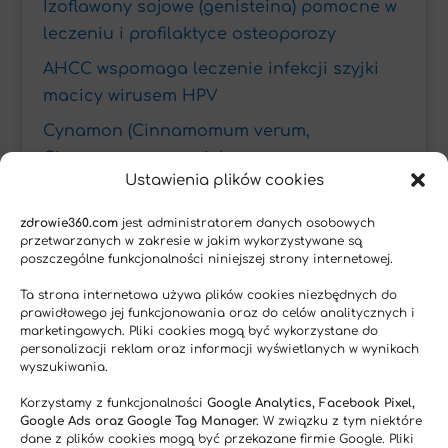
Izoflawony sojowe (genisteina) pomocne w
leczeniu i profilaktyce osteoporozy
AHCC wspomaga leczenie infekcji szyjki
macicy wirusem HPV
Cynamon (Cinnamomum verum,
Cinnamomum cassia)
Ustawienia plików cookies
Tagi
zdrowie360.com
jest administratorem danych osobowych
przetwarzanych w zakresie w jakim wykorzystywane są
Alergie i astma
Antyoksydacyjne
poszczególne funkcjonalności niniejszej strony internetowej.
Choroba Alzheimera
Choroby krwi
Ta strona internetowa używa plików cookies niezbędnych do
prawidłowego jej funkcjonowania oraz do celów analitycznych i
Choroby neurodegeneracyjne
Choroby serca
marketingowych. Pliki cookies mogą być wykorzystane do
personalizacji reklam oraz informacji wyświetlanych w wynikach
choroby tarczycy
Ciąża
Cukrzyca
Depresja
wyszukiwania.
Funkcje wątroby
Infekcje wirusowe
Inteligencja
Korzystamy z funkcjonalności
Google Analytics, Facebook Pixel,
Google Ads oraz Google Tag Manager.
W związku z tym niektóre
Kości i stawy
Leczenie niepłodności
dane z plików cookies mogą być przekazane firmie Google. Pliki