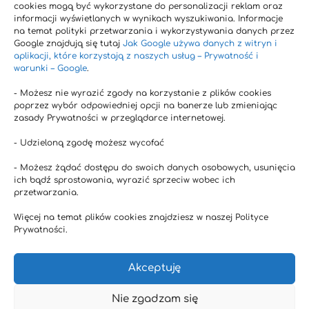
cookies mogą być wykorzystane do personalizacji reklam oraz
Leczenie otyłości
Osteoporoza
Otyłość
informacji wyświetlanych w wynikach wyszukiwania. Informacje
na temat polityki przetwarzania i wykorzystywania danych przez
Przeciwbólowe
Przeciwnowotworowe
Google znajdują się tutaj
Jak Google używa danych z witryn i
aplikacji, które korzystają z naszych usług – Prywatność i
Przeciwwirusowe
Przeciwzapalne
Układ krążenia
warunki – Google
.
układ nerwowy
Wydolność fizyczna
- Możesz nie wyrazić zgody na korzystanie z plików cookies
poprzez wybór odpowiedniej opcji na banerze lub zmieniając
Wzmacniające odporność
Wzmacnia odporność
zasady Prywatności w przeglądarce internetowej.
zaburzenia snu
Zdolności poznawcze
- Udzieloną zgodę możesz wycofać
zdrowie360.com
- Możesz żądać dostępu do swoich danych osobowych, usunięcia
ich bądź sprostowania, wyrazić sprzeciw wobec ich
przetwarzania.
Polityka Prywatności
Więcej na temat plików cookies znajdziesz w naszej Polityce
O Nas
Prywatności.
Suplementy diety
Akceptuję
Zdrowe życie
Najnowsze doniesienia naukowe
Nie zgadzam się