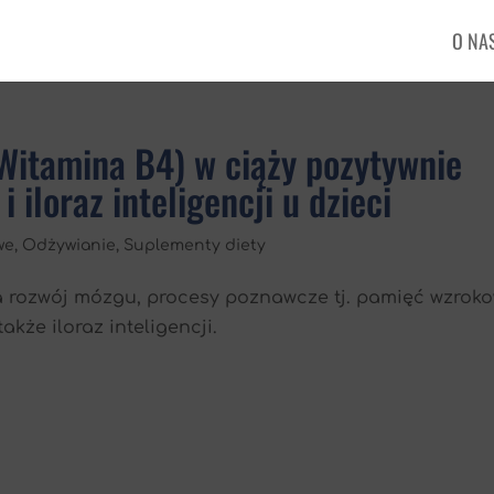
O NA
Witamina B4) w ciąży pozytywnie
iloraz inteligencji u dzieci
we
,
Odżywianie
,
Suplementy diety
a rozwój mózgu, procesy poznawcze tj. pamięć wzroko
kże iloraz inteligencji.