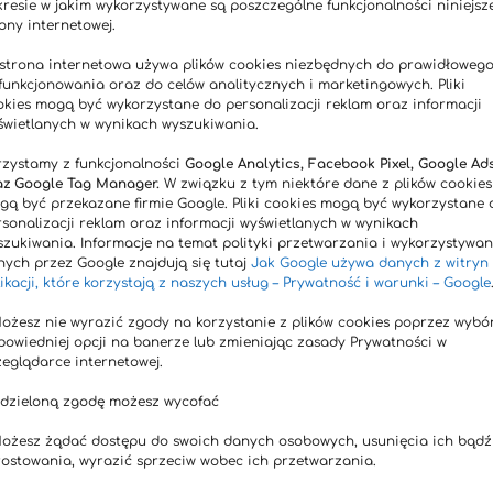
kresie w jakim wykorzystywane są poszczególne funkcjonalności niniejsze
ony internetowej.
 strona internetowa używa plików cookies niezbędnych do prawidłoweg
 funkcjonowania oraz do celów analitycznych i marketingowych. Pliki
okies mogą być wykorzystane do personalizacji reklam oraz informacji
świetlanych w wynikach wyszukiwania.
rzystamy z funkcjonalności
Google Analytics, Facebook Pixel, Google Ad
az Google Tag Manager.
W związku z tym niektóre dane z plików cookies
gą być przekazane firmie Google. Pliki cookies mogą być wykorzystane 
rsonalizacji reklam oraz informacji wyświetlanych w wynikach
szukiwania. Informacje na temat polityki przetwarzania i wykorzystywan
nych przez Google znajdują się tutaj
Jak Google używa danych z witryn 
ikacji, które korzystają z naszych usług – Prywatność i warunki – Google
Możesz nie wyrazić zgody na korzystanie z plików cookies poprzez wybó
powiedniej opcji na banerze lub zmieniając zasady Prywatności w
zeglądarce internetowej.
Udzieloną zgodę możesz wycofać
Możesz żądać dostępu do swoich danych osobowych, usunięcia ich bądź
rostowania, wyrazić sprzeciw wobec ich przetwarzania.