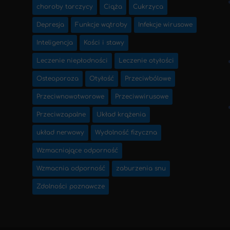
choroby tarczycy
Ciąża
Cukrzyca
Depresja
Funkcje wątroby
Infekcje wirusowe
Inteligencja
Kości i stawy
Leczenie niepłodności
Leczenie otyłości
Osteoporoza
Otyłość
Przeciwbólowe
Przeciwnowotworowe
Przeciwwirusowe
Przeciwzapalne
Układ krążenia
układ nerwowy
Wydolność fizyczna
Wzmacniające odporność
Wzmacnia odporność
zaburzenia snu
Zdolności poznawcze