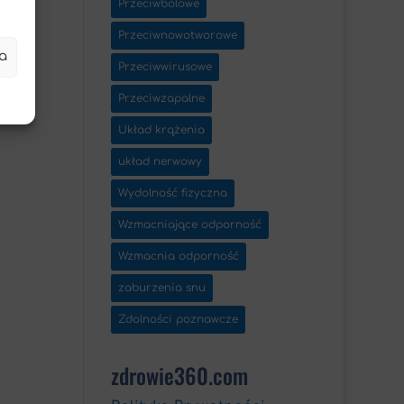
Przeciwbólowe
Przeciwnowotworowe
a
Przeciwwirusowe
Przeciwzapalne
Układ krążenia
układ nerwowy
Wydolność fizyczna
Wzmacniające odporność
Wzmacnia odporność
zaburzenia snu
Zdolności poznawcze
zdrowie360.com