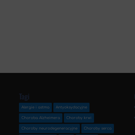
Tagi
Alergie i astma
Antyoksydacyjne
Choroba Alzheimera
Choroby krwi
Choroby neurodegeneracyjne
Choroby serca