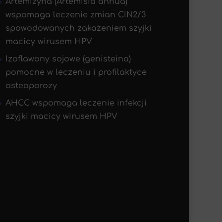
Artemizyna (Artemisia annua)
wspomaga leczenie zmian CIN2/3
spowodowanych zakażeniem szyjki
macicy wirusem HPV
Izoflawony sojowe (genisteina)
pomocne w leczeniu i profilaktyce
osteoporozy
AHCC wspomaga leczenie infekcji
szyjki macicy wirusem HPV