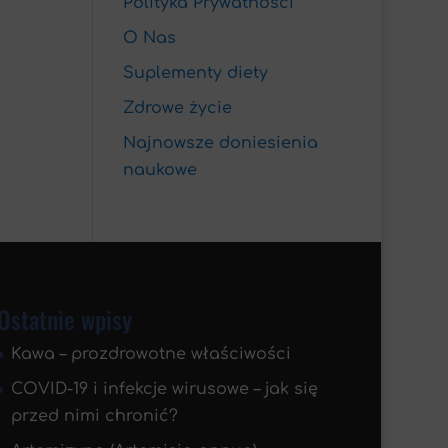
Polityka Prywatności
O Nas
Suplementy diety
Zdrowe życie
Najnowsze doniesienia
naukowe
Ostatnie wpisy
Kawa – prozdrowotne właściwości
COVID-19 i infekcje wirusowe – jak się
przed nimi chronić?