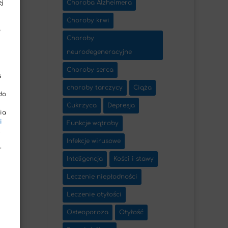
j
Choroba Alzheimera
Choroby krwi
o
Choroby
neurodegeneracyjne
Choroby serca
s
choroby tarczycy
Ciąża
do
Cukrzyca
Depresja
ia
i
Funkcje wątroby
.
Infekcje wirusowe
r
Inteligencja
Kości i stawy
Leczenie niepłodności
Leczenie otyłości
Osteoporoza
Otyłość