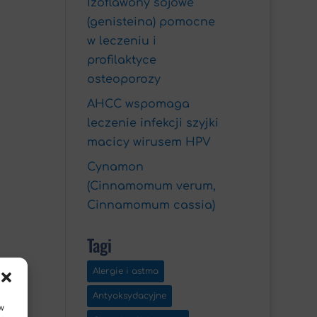
Izoflawony sojowe
(genisteina) pomocne
w leczeniu i
profilaktyce
osteoporozy
AHCC wspomaga
leczenie infekcji szyjki
macicy wirusem HPV
Cynamon
(Cinnamomum verum,
Cinnamomum cassia)
Tagi
Alergie i astma
Antyoksydacyjne
w