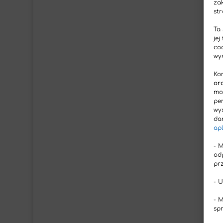
za
str
Ta
jej
co
wy
Ko
or
mo
pe
wy
da
apl
- 
od
pr
- 
- 
sp