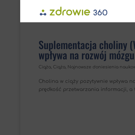
Suplementacja choliny (
wpływa na rozwój mózgu i 
Ciąża
,
Ciąża
,
Najnowsze doniesienia nauko
Cholina w ciąży pozytywnie wpływa n
prędkość przetwarzania informacji, a ta