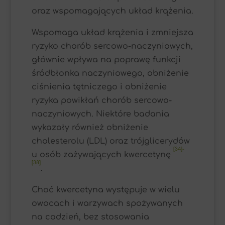
oraz wspomagających układ krążenia.
Wspomaga układ krążenia i zmniejsza
ryzyko chorób sercowo-naczyniowych,
głównie wpływa na poprawę funkcji
śródbłonka naczyniowego, obniżenie
ciśnienia tętniczego i obniżenie
ryzyka powikłań chorób sercowo-
naczyniowych. Niektóre badania
wykazały również obniżenie
cholesterolu (LDL) oraz trójglicerydów
[34]-
u osób zażywających kwercetynę
[38]
.
Choć kwercetyna występuje w wielu
owocach i warzywach spożywanych
na codzień, bez stosowania