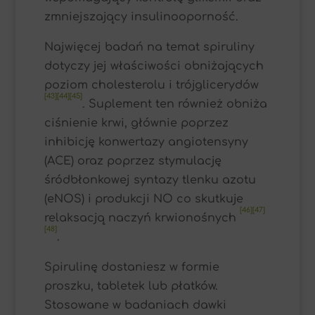
zmniejszający insulinooporność.
Najwięcej badań na temat spiruliny
dotyczy jej właściwości obniżających
poziom cholesterolu i trójglicerydów
[43][44][45]
. Suplement ten również obniża
ciśnienie krwi, głównie poprzez
inhibicję konwertazy angiotensyny
(ACE) oraz poprzez stymulację
śródbłonkowej syntazy tlenku azotu
(eNOS) i produkcji NO co skutkuje
[46][47]
relaksacją naczyń krwionośnych
[48]
.
Spirulinę dostaniesz w formie
proszku, tabletek lub płatków.
Stosowane w badaniach dawki