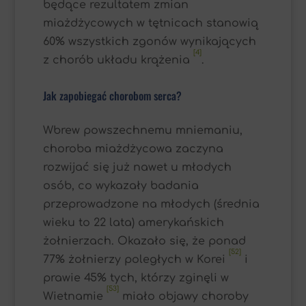
będące rezultatem zmian
miażdżycowych w tętnicach stanowią
60% wszystkich zgonów wynikających
[4]
z chorób układu krążenia
.
Jak zapobiegać chorobom serca?
Wbrew powszechnemu mniemaniu,
choroba miażdżycowa zaczyna
rozwijać się już nawet u młodych
osób, co wykazały badania
przeprowadzone na młodych (średnia
wieku to 22 lata) amerykańskich
żołnierzach. Okazało się, że ponad
[52]
77% żołnierzy poległych w Korei
i
prawie 45% tych, którzy zginęli w
[53]
Wietnamie
miało objawy choroby