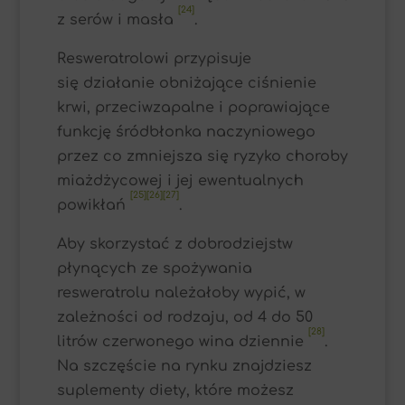
[24]
z serów i masła
.
Resweratrolowi przypisuje
się działanie obniżające ciśnienie
krwi, przeciwzapalne i poprawiające
funkcję śródbłonka naczyniowego
przez co zmniejsza się ryzyko choroby
miażdżycowej i jej ewentualnych
[25][26][27]
powikłań
.
Aby skorzystać z dobrodziejstw
płynących ze spożywania
resweratrolu należałoby wypić, w
zależności od rodzaju, od 4 do 50
[28]
litrów czerwonego wina dziennie
.
Na szczęście na rynku znajdziesz
suplementy diety, które możesz