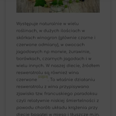
Występuje naturalnie w wielu
roślinach, w dużych ilościach w
skórkach winogron (głównie czarne i
czerwone odmiany), w owocach
jagodowych np morwie, żurawinie,
borówkach, czarnych jagodach i w
wielu innych. W naszej diecie, źródłem
resweratrolu są również wina
[22][23]
czerwone
. To właśnie działaniu
resweratrolu z wina przypisywano
zjawisko tzw. francuskiego paradoksu
czyli relatywnie niskiej śmiertelności z
powodu chorób układu krążenia przy
diecie bogatej w mięso i tłuszcze m.in.