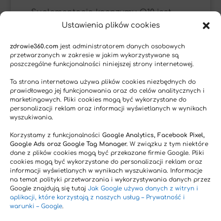
Suplementacja koenzymu Q10 jest
Ustawienia plików cookies
szczególnie zalecana osobom z
podwyższonym ryzykiem choroby
zdrowie360.com
jest administratorem danych osobowych
układu krążenia, u osób po zawale
przetwarzanych w zakresie w jakim wykorzystywane są
poszczególne funkcjonalności niniejszej strony internetowej.
lub z przewlekłą niewydolnością
[57][58]
serca
. U osób tych ubichinon jest
Ta strona internetowa używa plików cookies niezbędnych do
prawidłowego jej funkcjonowania oraz do celów analitycznych i
w stanie zwiększyć wydolność serca
marketingowych. Pliki cookies mogą być wykorzystane do
m.in. poprzez poprawę frakcji
personalizacji reklam oraz informacji wyświetlanych w wynikach
[57][58]
wyszukiwania.
wyrzutowej (EF)
, objętości
skurczowej (SV) i innych parametrów
Korzystamy z funkcjonalności
Google Analytics, Facebook Pixel,
Google Ads oraz Google Tag Manager.
W związku z tym niektóre
takich jak wskaźnik sercowy (CI) oraz
dane z plików cookies mogą być przekazane firmie Google. Pliki
[58]
EDVI
.
cookies mogą być wykorzystane do personalizacji reklam oraz
informacji wyświetlanych w wynikach wyszukiwania. Informacje
Zalecane dawki koenzymu Q10 to od
na temat polityki przetwarzania i wykorzystywania danych przez
Google znajdują się tutaj
Jak Google używa danych z witryn i
50mg – 300mg dziennie. Pamiętaj, aby
aplikacji, które korzystają z naszych usług – Prywatność i
zapytać się swojego lekarza lub
warunki – Google
.
farmaceuty o możliwe interakcje z