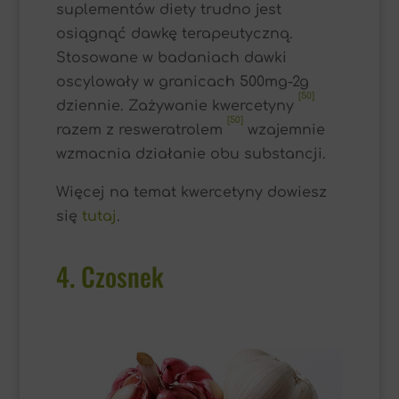
suplementów diety trudno jest
osiągnąć dawkę terapeutyczną.
Stosowane w badaniach dawki
oscylowały w granicach 500mg-2g
[50]
dziennie. Zażywanie kwercetyny
[50]
razem z resweratrolem
wzajemnie
wzmacnia działanie obu substancji.
Więcej na temat kwercetyny dowiesz
się
tutaj
.
4. Czosnek