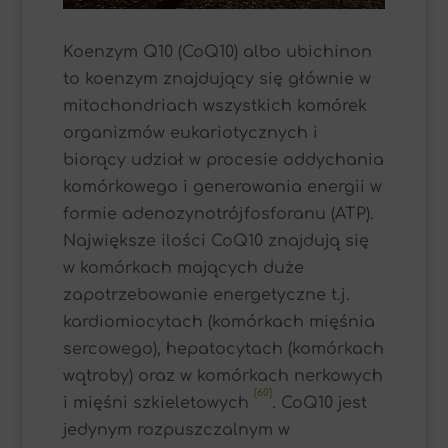
Koenzym Q10 (CoQ10) albo ubichinon
to koenzym znajdujący się głównie w
mitochondriach wszystkich komórek
organizmów eukariotycznych i
biorący udział w procesie oddychania
komórkowego i generowania energii w
formie adenozynotrójfosforanu (ATP).
Największe ilości CoQ10 znajdują się
w komórkach mających duże
zapotrzebowanie energetyczne t.j.
kardiomiocytach (komórkach mięśnia
sercowego), hepatocytach (komórkach
wątroby) oraz w komórkach nerkowych
[60]
i mięśni szkieletowych
. CoQ10 jest
jedynym rozpuszczalnym w