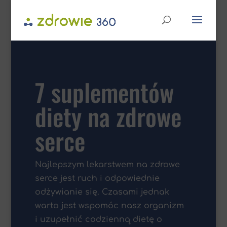
7 suplementów
diety na zdrowe
serce
Najlepszym lekarstwem na zdrowe
serce jest ruch i odpowiednie
odżywianie się. Czasami jednak
warto jest wspomóc nasz organizm
i uzupełnić codzienną dietę o