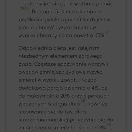
regularny jogging jest w stanie pomóc
[7][8][9]
. Bieganie 5-10 min dziennie z
prędkością większą niż 10 km/h jest w
stanie obniżyć ryzyko śmierci w
[7]
wyniku choroby serca nawet o 45%
.
Odpowiednia dieta jest kolejnym
niezbędnym elementem zdrowego
życia. Częstsze spożywanie warzyw i
owoców zmniejsza życiowe ryzyko
śmierci w wyniku zawału. Każda
dodatkowa porcja dziennie o 4%, aż
do maksymalnie 20% przy 5 porcjach
[2]
zjedzonych w ciągu dnia
. Również
stosowanie się do tzw. diety
śródziemnomorskiej przyczynia się do
[2]
zmniejszenia śmiertelności aż o 9%
.