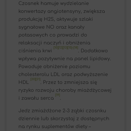
Czosnek hamuje wydzielanie
konwertazy angiotensyny, zwiększa
produkcję H2S, aktywuje szlaki
sygnałowe NO oraz kanały
potasowych co prowadzi do
relaksacji naczyń i obniżenia
[10]
[12][13]
[15]-[18]
ciśnienia krwi
. Dodatkowo
wpływa pozytywnie na panel lipidowy.
Powoduje obniżenie poziomu
cholesterolu LDL oraz podwyższenie
[20][21]
HDL
. Przez to zmniejsza się
ryzyko rozwoju choroby miażdżycowej
[19]
i zawału serca
.
Jedz zmiażdżone 2-3 ząbki czosnku
dziennie lub skorzystaj z dostępnych
na rynku suplementów diety –