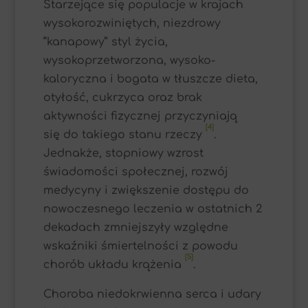
Starzejące się populacje w krajach
wysokorozwiniętych, niezdrowy
“kanapowy” styl życia,
wysokoprzetworzona, wysoko-
kaloryczna i bogata w tłuszcze dieta,
otyłość, cukrzyca oraz brak
aktywności fizycznej przyczyniają
[4]
się do takiego stanu rzeczy
.
Jednakże, stopniowy wzrost
świadomości społecznej, rozwój
medycyny i zwiększenie dostępu do
nowoczesnego leczenia w ostatnich 2
dekadach zmniejszyły względne
wskaźniki śmiertelności z powodu
[5]
chorób układu krążenia
.
Choroba niedokrwienna serca i udary