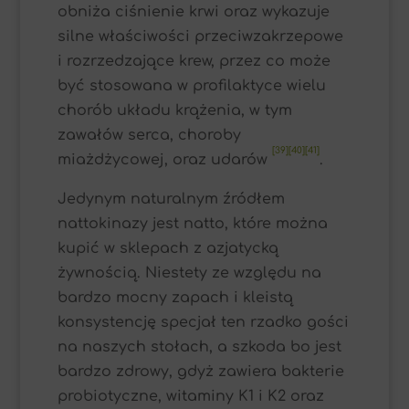
obniża ciśnienie krwi oraz wykazuje
silne właściwości przeciwzakrzepowe
i rozrzedzające krew, przez co może
być stosowana w profilaktyce wielu
chorób układu krążenia, w tym
zawałów serca, choroby
[39][40][41]
miażdżycowej, oraz udarów
.
Jedynym naturalnym źródłem
nattokinazy jest natto, które można
kupić w sklepach z azjatycką
żywnością. Niestety ze względu na
bardzo mocny zapach i kleistą
konsystencję specjał ten rzadko gości
na naszych stołach, a szkoda bo jest
bardzo zdrowy, gdyż zawiera bakterie
probiotyczne, witaminy K1 i K2 oraz