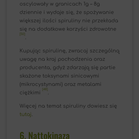
oscylowały w granicach 1g – 8g
dziennie i wydaje się, że spożywanie
większej ilości spiruliny nie przekłada
się na dodatkowe korzyści zdrowotne
[50]
.
Kupując spirulinę, zwracaj szczególną
uwagę na kraj pochodzenia oraz
producenta, gdyż zdarzają się partie
skażone toksynami sinicowymi
(mikrocystynami) oraz metalami
[48]
ciężkimi
.
Więcej na temat spiruliny dowiesz się
tutaj
.
6. Nattokinaza