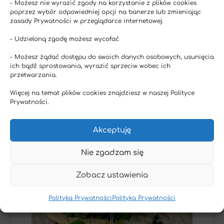
- Możesz nie wyrazić zgody na korzystanie z plików cookies
[59]
innymi zażywanymi lekami
.
poprzez wybór odpowiedniej opcji na banerze lub zmieniając
zasady Prywatności w przeglądarce internetowej.
Koenzym Q10 dostępny jest w formie
ubichinonu lub ubichinolu, który
- Udzieloną zgodę możesz wycofać
charakteryzuje się większą
- Możesz żądać dostępu do swoich danych osobowych, usunięcia
biodostępnością.
ich bądź sprostowania, wyrazić sprzeciw wobec ich
przetwarzania.
2. Resweratrol
Więcej na temat plików cookies znajdziesz w naszej Polityce
Prywatności.
Akceptuję
Nie zgadzam się
Zobacz ustawienia
Polityka Prywatności
Polityka Prywatności