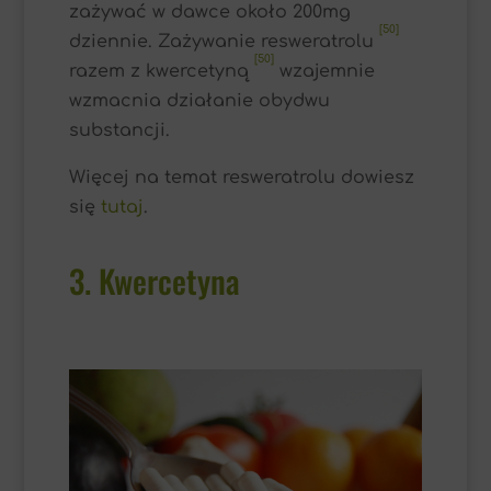
zażywać w dawce około 200mg
[50]
dziennie. Zażywanie resweratrolu
[50]
razem z kwercetyną
wzajemnie
wzmacnia działanie obydwu
substancji.
Więcej na temat resweratrolu dowiesz
się
tutaj
.
3. Kwercetyna