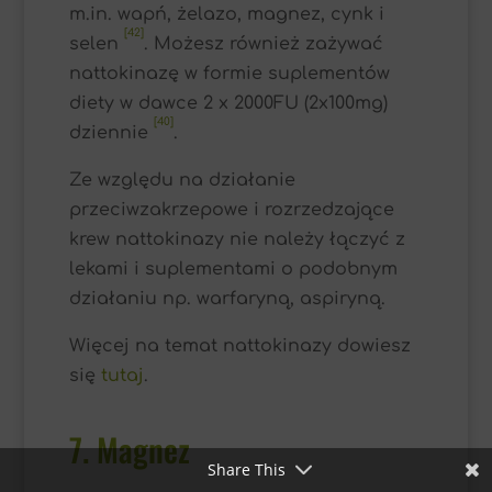
m.in. wapń, żelazo, magnez, cynk i
[42]
selen
. Możesz również zażywać
nattokinazę w formie suplementów
diety w dawce 2 x 2000FU (2x100mg)
[40]
dziennie
.
Ze względu na działanie
przeciwzakrzepowe i rozrzedzające
krew nattokinazy nie należy łączyć z
lekami i suplementami o podobnym
Facebook
działaniu np. warfaryną, aspiryną.
Twitter
Więcej na temat nattokinazy dowiesz
się
tutaj
.
LinkedIn
7. Magnez
Share This